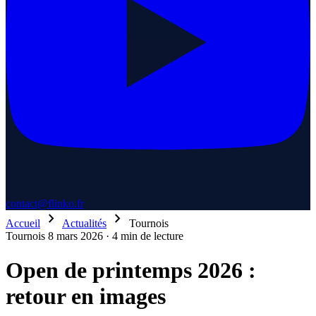
contact@flinko.fr
chevron_right
chevron_right
Accueil
Actualités
Tournois
Tournois
8 mars 2026
·
4 min de lecture
Open de printemps 2026 :
retour en images