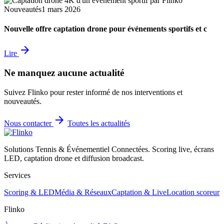
Nouveautés
1 mars 2026
Nouvelle offre captation drone pour événements sportifs et c
arrow_forward
Lire
Ne manquez aucune actualité
Suivez Flinko pour rester informé de nos interventions et
nouveautés.
arrow_forward
Nous contacter
Toutes les actualités
Solutions Tennis & Événementiel Connectées. Scoring live, écrans
LED, captation drone et diffusion broadcast.
Services
Scoring & LED
Média & Réseaux
Captation & Live
Location scoreur
Flinko