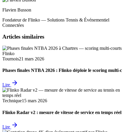
Flavien Busson
Fondateur de Flinko — Solutions Tennis & Événementiel
Connectées
Articles similaires
Tournois
21 mars 2026
Phases finales NTBA 2026 : Flinko déploie le scoring multi-c
arrow_forward
Lire
Technique
15 mars 2026
Flinko Radar v2 : mesure de vitesse de service en temps réel
arrow_forward
Lire